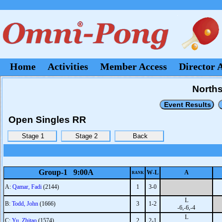
Home
Activities
Member Access
Director 
Norths
Open Singles RR
Group-1 9:00A
W-L
A
RANK
A:
Qamar, Fadi
(2144)
1
3-0
L
B:
Todd, John
(1666)
3
1-2
-6,-6,-4
L
C:
Yu, Zhitao
(1574)
2
2-1