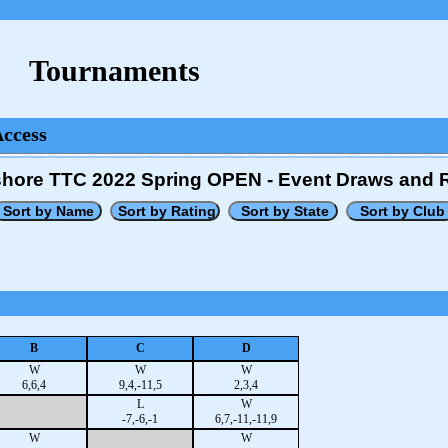
Tournaments
Access
hore TTC 2022 Spring OPEN - Event Draws and 
B
C
D
W
W
W
6,6,4
9,4,-11,5
2,3,4
L
W
-7,-6,-1
6,7,-11,-11,9
W
W