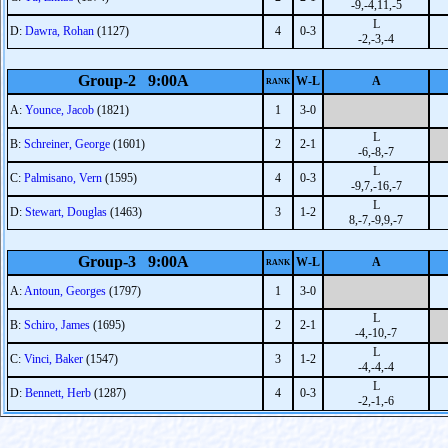
-9,-4,11,-5
L
D:
Dawra, Rohan
(1127)
4
0-3
-2,-3,-4
Group-2 9:00A
W-L
A
RANK
A:
Younce, Jacob
(1821)
1
3-0
L
B:
Schreiner, George
(1601)
2
2-1
-6,-8,-7
L
C:
Palmisano, Vern
(1595)
4
0-3
-9,7,-16,-7
L
D:
Stewart, Douglas
(1463)
3
1-2
8,-7,-9,9,-7
Group-3 9:00A
W-L
A
RANK
A:
Antoun, Georges
(1797)
1
3-0
L
B:
Schiro, James
(1695)
2
2-1
-4,-10,-7
L
C:
Vinci, Baker
(1547)
3
1-2
-4,-4,-4
L
D:
Bennett, Herb
(1287)
4
0-3
-2,-1,-6