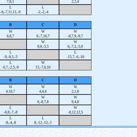
7,6,1
2,2,4
L
L
-6,-7,11,11,-9
-2,-2,-4
B
C
D
W
W
W
6,8,7
9,-7,16,7
-8,7,9,-9,7
W
W
9,9,-5,5
6,-7,2,-5,9
L
L
-9,-9,5,-5
-15,7,-6,-10
L
W
-6,7,-2,5,-9
15,-7,6,10
B
C
D
W
W
W
4,10,7
4,4,4
2,1,6
W
W
6,-8,7,8
9,4,8
L
W
-6,8,-7,-8
-8,12,12,5
L
L
-9,-4,-8
8,-12,-12,-5