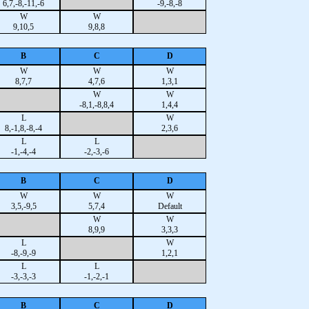
6,7,-8,-11,-6
-9,-8,-8
W
W
9,10,5
9,8,8
B
C
D
W
W
W
8,7,7
4,7,6
1,3,1
W
W
-8,1,-8,8,4
1,4,4
L
W
8,-1,8,-8,-4
2,3,6
L
L
-1,-4,-4
-2,-3,-6
B
C
D
W
W
W
3,5,-9,5
5,7,4
Default
W
W
8,9,9
3,3,3
L
W
-8,-9,-9
1,2,1
L
L
-3,-3,-3
-1,-2,-1
B
C
D