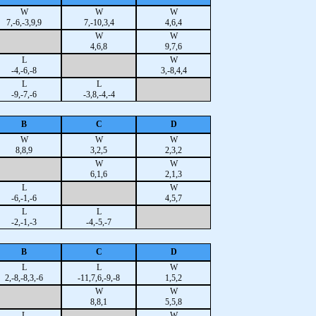
W
W
W
7,-6,-3,9,9
7,-10,3,4
4,6,4
W
W
4,6,8
9,7,6
L
W
-4,-6,-8
3,-8,4,4
L
L
-9,-7,-6
-3,8,-4,-4
B
C
D
W
W
W
8,8,9
3,2,5
2,3,2
W
W
6,1,6
2,1,3
L
W
-6,-1,-6
4,5,7
L
L
-2,-1,-3
-4,-5,-7
B
C
D
L
L
W
2,-8,-8,3,-6
-11,7,6,-9,-8
1,5,2
W
W
8,8,1
5,5,8
L
W