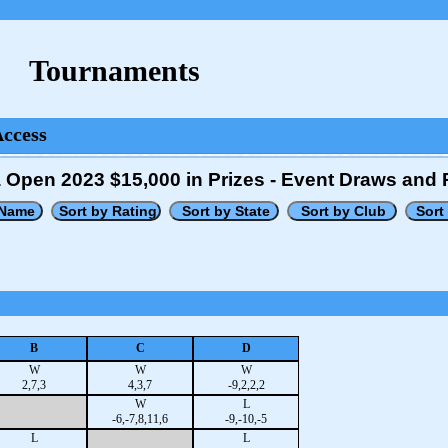
Tournaments
Access
a Open 2023 $15,000 in Prizes - Event Draws and 
B
C
D
W
W
W
2,7,3
4,3,7
-9,2,2,2
W
L
-6,-7,8,11,6
-9,-10,-5
L
L