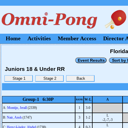
Home
Activities
Member Access
Director 
Florid
Juniors 18 & Under RR
Group-1 6:30P
W-L
A
RANK
A:
Montijo, Jerall
(2339)
1
3-0
L
B:
Nair, Ansh
(1747)
3
1-2
-2,-7,-3
L
C:
Hern+â-índez, Abdiel
(1738)
4
0-3