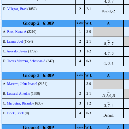
-4,-3,-7
L
D:
Villegas, Brad
(1852)
2
2-1
9,-2,-2,-2
Group-2 6:30P
W-L
A
RANK
A:
Rios, Kenai A
(2210)
1
3-0
L
B:
Lamm, Joel
(1754)
2
2-1
-8,-7,-7
L
C:
Arevalo, Javier
(1732)
3
1-2
-4,-7,-6
L
D:
Torres Marrero, Sebastian A
(347)
4
0-3
-1,-3,-1
Group-3 6:30P
W-L
A
RANK
A:
Marerro, John Imanol
(2181)
1
3-0
L
B:
Lessard, Antoine
(1790)
2
2-1
-3,-5,9,-5
L
C:
Marquina, Ricardo
(1635)
3
1-2
-5,-7,-4
L
D:
Brick, Brick
(0)
4
0-3
Default
Group-4 6:30P
W-L
A
RANK