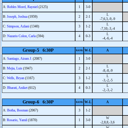
A:
Robles Morel, Rayniel
(2125)
1
3-0
L
B:
Joseph, Joshua
(1959)
2
2-1
-7,6,3,-9,-9
L
C:
Simpson, Azlani
(1340)
3
1-2
-7,10,-3,-4
L
D:
Nazario Colon, Carla
(594)
4
0-3
-4,-6,-4
Group-5 6:30P
W-L
A
RANK
A:
Santiago, Airam J.
(2087)
1
3-0
L
B:
Mejia, Luis
(1947)
2
2-1
-8,-8,-9
L
C:
Wells, Bryan
(1167)
3
1-2
-3,-2,-5
L
D:
Bharati, Aniket
(612)
4
0-3
-2,-3,-2
Group-6 6:30P
W-L
A
RANK
A:
Botha, Bosman
(2067)
3
1-2
W
B:
Rosario, Yamil
(1870)
1
3-0
-2,8,8,-3,6
W